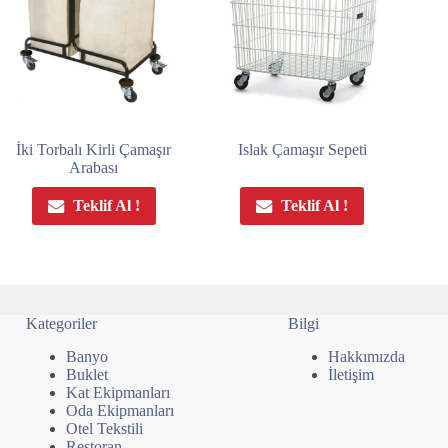
İki Torbalı Kirli Çamaşır
Islak Çamaşır Sepeti
Arabası
Teklif Al !
Teklif Al !
Kategoriler
Bilgi
Banyo
Hakkımızda
Buklet
İletişim
Kat Ekipmanları
Oda Ekipmanları
Otel Tekstili
Restoran