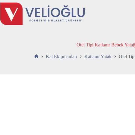
Skip
to
content
Otel Tipi Katlanır Bebek Yatağ
Kat Ekipmanları
Katlanır Yatak
Otel Tip
Anasayfa