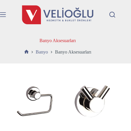
Skip
to
content
Banyo Aksesuarları
Banyo
Banyo Aksesuarları
Anasayfa