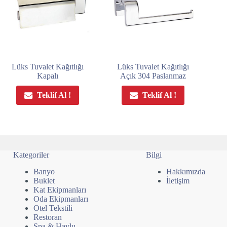
Lüks Tuvalet Kağıtlığı
Lüks Tuvalet Kağıtlığı
Kapalı
Açık 304 Paslanmaz
Teklif Al !
Teklif Al !
Kategoriler
Bilgi
Banyo
Hakkımızda
Buklet
İletişim
Kat Ekipmanları
Oda Ekipmanları
Otel Tekstili
Restoran
Spa & Havlu