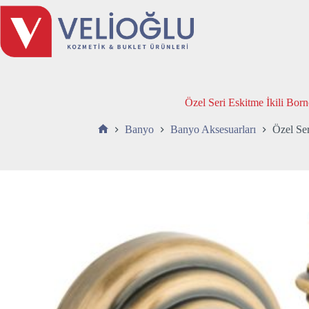
Skip
to
content
Özel Seri Eskitme İkili Bor
Banyo
Banyo Aksesuarları
Özel Ser
Anasayfa