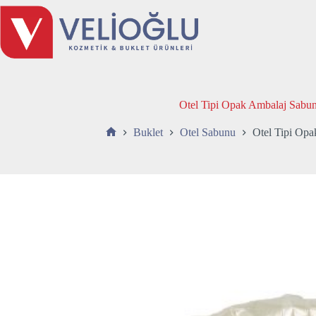
Skip
to
content
Otel Tipi Opak Ambalaj Sabu
Buklet
Otel Sabunu
Otel Tipi Op
Anasayfa