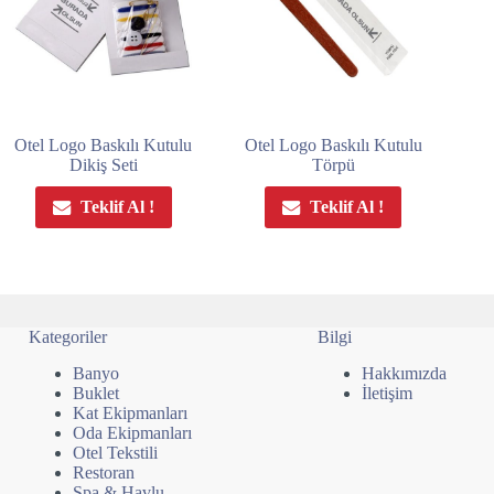
Otel Logo Baskılı Kutulu
Otel Logo Baskılı Kutulu
Dikiş Seti
Törpü
Teklif Al !
Teklif Al !
Kategoriler
Bilgi
Banyo
Hakkımızda
Buklet
İletişim
Kat Ekipmanları
Oda Ekipmanları
Otel Tekstili
Restoran
Spa & Havlu