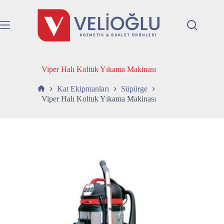
Skip
to
content
Viper Halı Koltuk Yıkama Makinası
Kat Ekipmanları
Süpürge
Anasayfa
Viper Halı Koltuk Yıkama Makinası